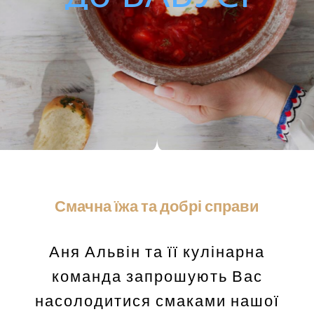
Смачна їжа та добрі справи
Аня Альвін та її кулінарна
команда запрошують Вас
насолодитися смаками нашої